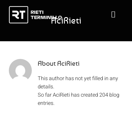
Skip
to
Toggl
AciRieti
content
Navig
Home
Rieti–Terminillo
About
AciRieti
This author has not yet filled in any
RT Classic
details.
So far AciRieti has created 204 blog
RT Tribute
entries.
RT Experience