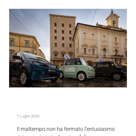
Parate
Press
Mini Car Experience: quiz e premi per
Partners
promuovere la sicurezza
Edizioni
AC Rieti TV
Mini Car Experience: quiz e premi per
Contatti
promuovere la sicurezza
7 Luglio 2026
Il maltempo non ha fermato l’entusiasmo