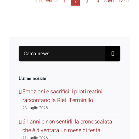
Precedenti
Successive
1
2
3
4
Search
for:
Ultime notizie
Emozioni e sacrifici: i piloti reatini
raccontano la Rieti Terminillo
23 Luglio 2026
61 anni e non sentirli: la cronoscalata
che è diventata un mese di festa
21 Luglio 2026